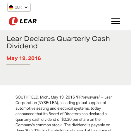
GER
Lear Declares Quarterly Cash
Dividend
May 19, 2016
SOUTHFIELD, Mich., May 19, 2016 /PRNewswire/ -- Lear
Corporation (NYSE: LEA), a leading global supplier of
automotive seating and electrical systems, today
announced that its Board of Directors has declared a
quarterly cash dividend of $0.30 per share on the
Company's common stock. The dividend is payable on
June 30, 2016 to shareholders of record at the close of