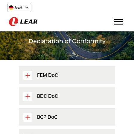
GER
Declaration of Conformity
FEM DoC
BDC DoC
BCP DoC