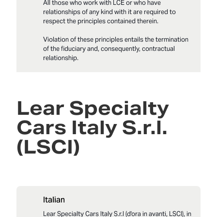
All those who work with LCE or who have
relationships of any kind with it are required to
respect the principles contained therein.
Violation of these principles entails the termination
of the fiduciary and, consequently, contractual
relationship.
LCE_Modello 231_Parte_Generale_2025 en-US
Lear Specialty
LCE_All_1Parte_Generale_Reati_Crime List_ en
Cars Italy S.r.l.
LCE_Modello 231_Codice Etico_2025 en-US
(LSCI)
Italian
Lear Specialty Cars Italy S.r.l (d'ora in avanti, LSCI), in