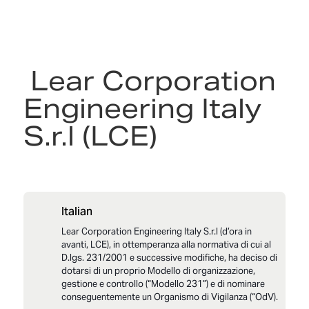
LCI_Modello 231_Parte_Generale_2025 en-US
LCI_All_1Parte_Generale_Reati_Crimes List_25 en
LCI_Modello 231_Codice Etico_2025 en-US
Lear Corporation
Engineering Italy
S.r.l (LCE)
Italian
Lear Corporation Engineering Italy S.r.l (d’ora in
avanti, LCE), in ottemperanza alla normativa di cui al
D.lgs. 231/2001 e successive modifiche, ha deciso di
dotarsi di un proprio Modello di organizzazione,
gestione e controllo (“Modello 231”) e di nominare
conseguentemente un Organismo di Vigilanza (“OdV).