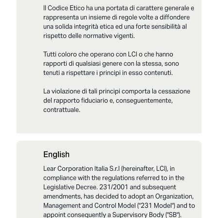
Il Codice Etico ha una portata di carattere generale e
rappresenta un insieme di regole volte a diffondere
una solida integrità etica ed una forte sensibilità al
rispetto delle normative vigenti.
Tutti coloro che operano con LCI o che hanno
rapporti di qualsiasi genere con la stessa, sono
tenuti a rispettare i principi in esso contenuti.
La violazione di tali principi comporta la cessazione
del rapporto fiduciario e, conseguentemente,
contrattuale.
English
LCI_Modello 231_Parte_Generale_Final_2025
Lear Corporation Italia S.r.l (hereinafter, LCI), in
LCI_All_1 Parte_Generale_Elenco reati
presupposto_2025
compliance with the regulations referred to in the
Legislative Decree. 231/2001 and subsequent
LCI_Modello 231_Codice Etico_2025
amendments, has decided to adopt an Organization,
Management and Control Model ("231 Model") and to
appoint consequently a Supervisory Body ("SB").