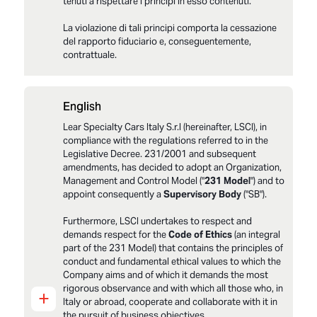
tenuti a rispettare i principi in esso contenuti.
La violazione di tali principi comporta la cessazione
del rapporto fiduciario e, conseguentemente,
contrattuale.
English
LSCI_Modello 231_Parte_Generale_Fv2025
Lear Specialty Cars Italy S.r.l (hereinafter, LSCI), in
LSCI_All1ParteGeneReati presFv2025
compliance with the regulations referred to in the
LSCI_Modello231Codice Etico_Fv2025
Legislative Decree. 231/2001 and subsequent
amendments, has decided to adopt an Organization,
Management and Control Model ("
231 Model
") and to
appoint consequently a
Supervisory Body
("SB").
Furthermore, LSCI undertakes to respect and
demands respect for the
Code of Ethics
(an integral
part of the 231 Model) that contains the principles of
conduct and fundamental ethical values to which the
Company aims and of which it demands the most
rigorous observance and with which all those who, in
+
Italy or abroad, cooperate and collaborate with it in
the pursuit of business objectives.