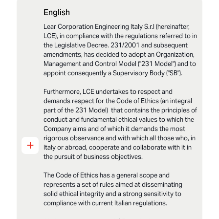
English
LCE_Modello 231_Parte_Generale_2025
Lear Corporation Engineering Italy S.r.l (hereinafter,
LCE_All_1 Parte_Generale_Elenco reati
presupposto_2025
LCE), in compliance with the regulations referred to in
the Legislative Decree. 231/2001 and subsequent
LCE_Modello 231_Codice Etico_2025
amendments, has decided to adopt an Organization,
Management and Control Model ("231 Model") and to
appoint consequently a Supervisory Body ("SB").
Furthermore, LCE undertakes to respect and
demands respect for the Code of Ethics (an integral
part of the 231 Model) that contains the principles of
conduct and fundamental ethical values to which the
Company aims and of which it demands the most
rigorous observance and with which all those who, in
+
Italy or abroad, cooperate and collaborate with it in
the pursuit of business objectives.
The Code of Ethics has a general scope and
represents a set of rules aimed at disseminating
solid ethical integrity and a strong sensitivity to
compliance with current Italian regulations.