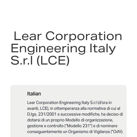
LCI_Modello 231_Parte_Generale_2025 en-US
LCI_All_1Parte_Generale_Reati_Crimes List_25 en
LCI_Modello 231_Codice Etico_2025 en-US
Lear Corporation
Engineering Italy
S.r.l (LCE)
Italian
Lear Corporation Engineering Italy S.r.l (d’ora in
avanti, LCE), in ottemperanza alla normativa di cui al
D.lgs. 231/2001 e successive modifiche, ha deciso di
dotarsi di un proprio Modello di organizzazione,
gestione e controllo (“Modello 231”) e di nominare
conseguentemente un Organismo di Vigilanza (“OdV).