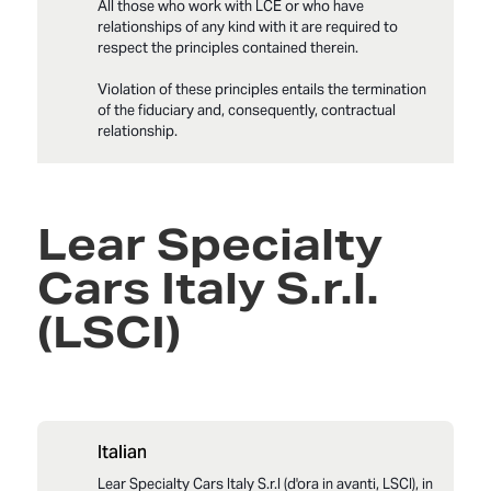
All those who work with LCE or who have
relationships of any kind with it are required to
respect the principles contained therein.
Violation of these principles entails the termination
of the fiduciary and, consequently, contractual
relationship.
LCE_Modello 231_Parte_Generale_2025 en-US
Lear Specialty
LCE_All_1Parte_Generale_Reati_Crime List_ en
Cars Italy S.r.l.
LCE_Modello 231_Codice Etico_2025 en-US
(LSCI)
Italian
Lear Specialty Cars Italy S.r.l (d'ora in avanti, LSCI), in