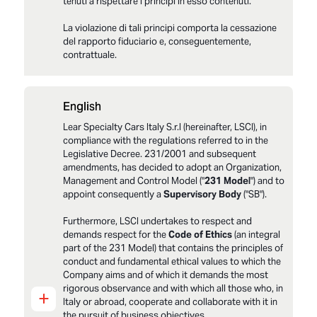
tenuti a rispettare i principi in esso contenuti.
La violazione di tali principi comporta la cessazione
del rapporto fiduciario e, conseguentemente,
contrattuale.
English
LSCI_Modello 231_Parte_Generale_Fv2025
Lear Specialty Cars Italy S.r.l (hereinafter, LSCI), in
LSCI_All1ParteGeneReati presFv2025
compliance with the regulations referred to in the
LSCI_Modello231Codice Etico_Fv2025
Legislative Decree. 231/2001 and subsequent
amendments, has decided to adopt an Organization,
Management and Control Model ("
231 Model
") and to
appoint consequently a
Supervisory Body
("SB").
Furthermore, LSCI undertakes to respect and
demands respect for the
Code of Ethics
(an integral
part of the 231 Model) that contains the principles of
conduct and fundamental ethical values to which the
Company aims and of which it demands the most
rigorous observance and with which all those who, in
+
Italy or abroad, cooperate and collaborate with it in
the pursuit of business objectives.