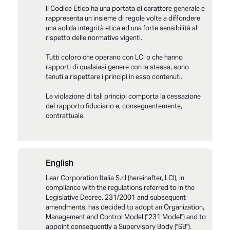
Il Codice Etico ha una portata di carattere generale e
rappresenta un insieme di regole volte a diffondere
una solida integrità etica ed una forte sensibilità al
rispetto delle normative vigenti.
Tutti coloro che operano con LCI o che hanno
rapporti di qualsiasi genere con la stessa, sono
tenuti a rispettare i principi in esso contenuti.
La violazione di tali principi comporta la cessazione
del rapporto fiduciario e, conseguentemente,
contrattuale.
English
LCI_Modello 231_Parte_Generale_Final_2025
Lear Corporation Italia S.r.l (hereinafter, LCI), in
LCI_All_1 Parte_Generale_Elenco reati
presupposto_2025
compliance with the regulations referred to in the
Legislative Decree. 231/2001 and subsequent
LCI_Modello 231_Codice Etico_2025
amendments, has decided to adopt an Organization,
Management and Control Model ("231 Model") and to
appoint consequently a Supervisory Body ("SB").