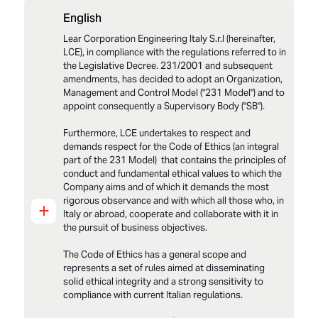
English
LCE_Modello 231_Parte_Generale_2025
Lear Corporation Engineering Italy S.r.l (hereinafter,
LCE_All_1 Parte_Generale_Elenco reati
presupposto_2025
LCE), in compliance with the regulations referred to in
the Legislative Decree. 231/2001 and subsequent
LCE_Modello 231_Codice Etico_2025
amendments, has decided to adopt an Organization,
Management and Control Model ("231 Model") and to
appoint consequently a Supervisory Body ("SB").
Furthermore, LCE undertakes to respect and
demands respect for the Code of Ethics (an integral
part of the 231 Model) that contains the principles of
conduct and fundamental ethical values to which the
Company aims and of which it demands the most
rigorous observance and with which all those who, in
+
Italy or abroad, cooperate and collaborate with it in
the pursuit of business objectives.
The Code of Ethics has a general scope and
represents a set of rules aimed at disseminating
solid ethical integrity and a strong sensitivity to
compliance with current Italian regulations.