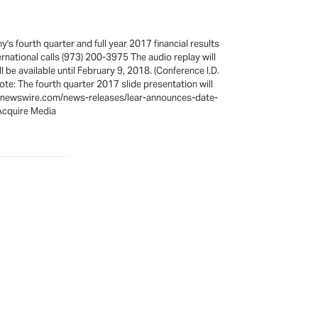
s fourth quarter and full year 2017 financial results
rnational calls (973) 200-3975 The audio replay will
 be available until February 9, 2018. (Conference I.D.
Note: The fourth quarter 2017 slide presentation will
w.prnewswire.com/news-releases/lear-announces-date-
Acquire Media