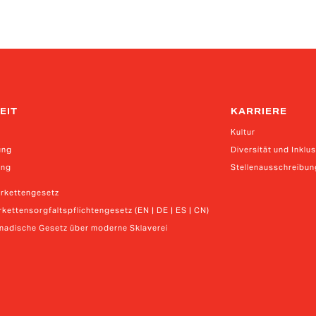
EIT
KARRIERE
Kultur
ung
Diversität und Inklu
ung
Stellenausschreibu
erkettengesetz
kettensorgfaltspflichtengesetz (EN | DE | ES | CN)
anadische Gesetz über moderne Sklaverei