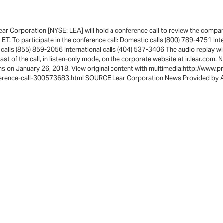
 Corporation [NYSE: LEA] will hold a conference call to review the company'
ET. To participate in the conference call: Domestic calls (800) 789-4751 Inte
 calls (855) 859-2056 International calls (404) 537-3406 The audio replay will
t of the call, in listen-only mode, on the corporate website at ir.lear.com. 
ens on January 26, 2018. View original content with multimedia:http://ww
nference-call-300573683.html SOURCE Lear Corporation News Provided by 