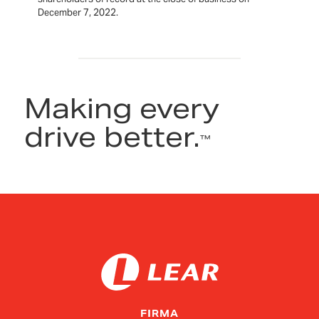
December 7, 2022.
Making every
drive better.
™
FIRMA