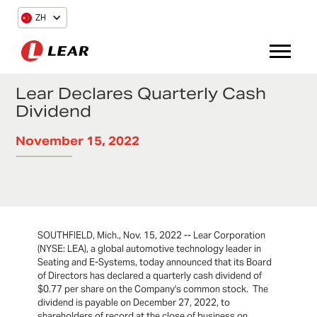
ZH
Lear Declares Quarterly Cash
Dividend
November 15, 2022
SOUTHFIELD, Mich., Nov. 15, 2022 -- Lear Corporation
(NYSE: LEA), a global automotive technology leader in
Seating and E-Systems, today announced that its Board
of Directors has declared a quarterly cash dividend of
$0.77 per share on the Company's common stock. The
dividend is payable on December 27, 2022, to
shareholders of record at the close of business on