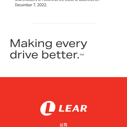
December 7, 2022.
Making every
drive better.
™
公司