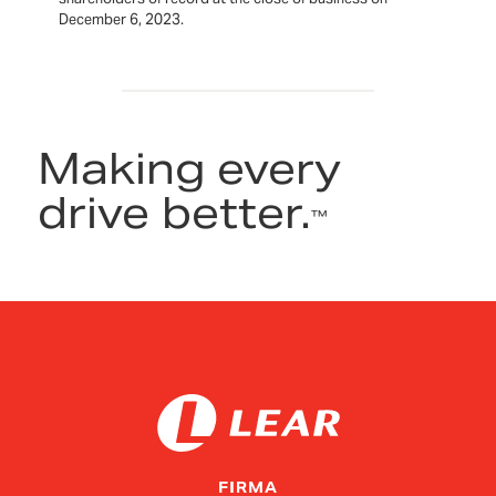
December 6, 2023.
Making every
drive better.
™
FIRMA