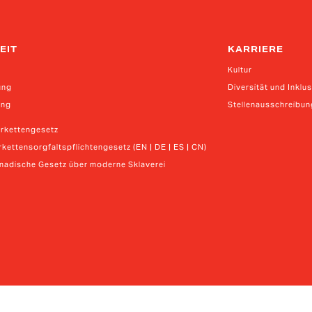
EIT
KARRIERE
Kultur
ung
Diversität und Inklu
ung
Stellenausschreibu
erkettengesetz
kettensorgfaltspflichtengesetz (EN | DE | ES | CN)
anadische Gesetz über moderne Sklaverei