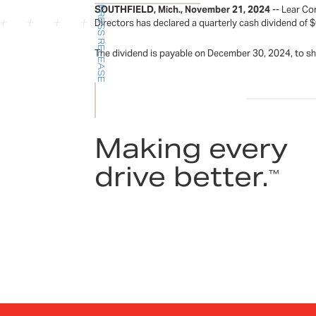
SOUTHFIELD, Mich., November 21, 2024
-- Lear Co
PRESS RELEASE
Directors has declared a quarterly cash dividend o
The dividend is payable on December 30, 2024, to sh
Making every
drive better.
™