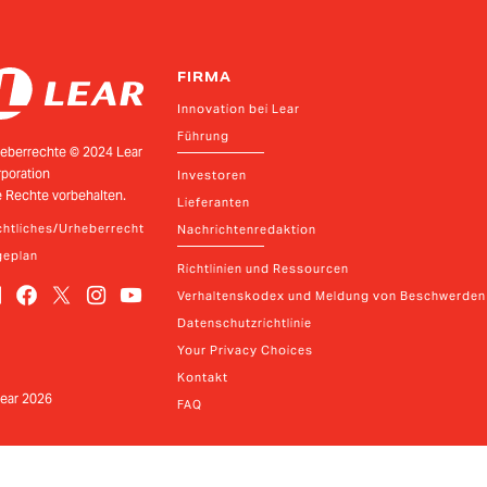
FIRMA
Innovation bei Lear
Führung
eberrechte © 2024 Lear
poration
Investoren
e Rechte vorbehalten.
Lieferanten
htliches/Urheberrecht
Nachrichtenredaktion
geplan
Richtlinien und Ressourcen
Verhaltenskodex und Meldung von Beschwerden
Datenschutzrichtlinie
Your Privacy Choices
Kontakt
ear
2026
FAQ