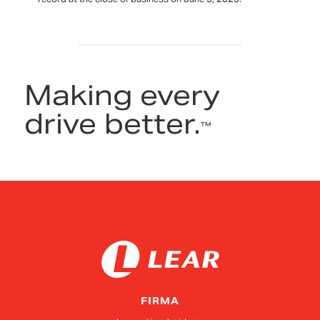
Making every
drive better.
™
FIRMA