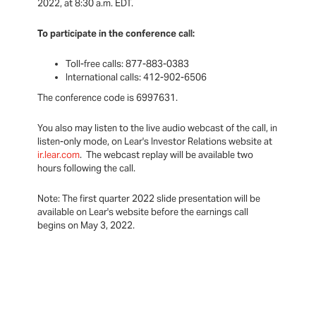
2022, at 8:30 a.m. EDT.
To participate in the conference call:
Toll-free calls: 877-883-0383
International calls: 412-902-6506
The conference code is 6997631.
You also may listen to the live audio webcast of the call, in
listen-only mode, on Lear's Investor Relations website at
ir.lear.com
. The webcast replay will be available two
hours following the call.
Note: The first quarter 2022 slide presentation will be
available on Lear's website before the earnings call
begins on May 3, 2022.