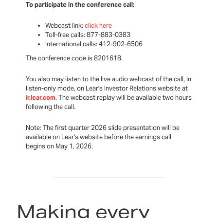
To participate in the conference call:
Webcast link:
click here
Toll-free calls: 877-883-0383
International calls: 412-902-6506
The conference code is 8201618.
You also may listen to the live audio webcast of the call, in
listen-only mode, on Lear's Investor Relations website at
ir.lear.com
. The webcast replay will be available two hours
following the call.
Note: The first quarter 2026 slide presentation will be
available on Lear's website before the earnings call
begins on May 1, 2026.
Making every