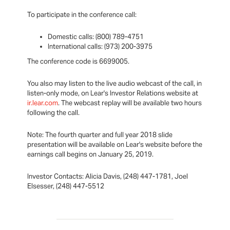
To participate in the conference call:
Domestic calls: (800) 789-4751
International calls: (973) 200-3975
The conference code is 6699005.
You also may listen to the live audio webcast of the call, in
listen-only mode, on Lear's Investor Relations website at
ir.lear.com
. The webcast replay will be available two hours
following the call.
Note: The fourth quarter and full year 2018 slide
presentation will be available on Lear's website before the
earnings call begins on January 25, 2019.
Investor Contacts: Alicia Davis, (248) 447-1781, Joel
Elsesser, (248) 447-5512