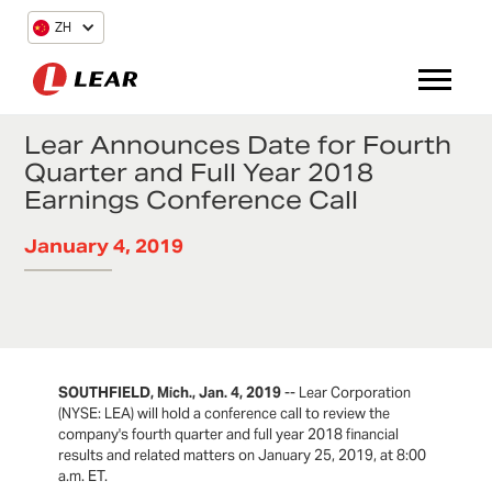
ZH
Lear Announces Date for Fourth
Quarter and Full Year 2018
Earnings Conference Call
January 4, 2019
SOUTHFIELD, Mich., Jan. 4, 2019
-- Lear Corporation
(NYSE: LEA) will hold a conference call to review the
company's fourth quarter and full year 2018 financial
results and related matters on January 25, 2019, at 8:00
a.m. ET.