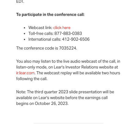
EDT.
To participate in the conference call:
Webcast link:
click here
Toll-free calls: 877-883-0383
International calls: 412-902-6506
The conference code is 7035224.
You also may listen to the live audio webcast of the call, in
listen-only mode, on Lear's Investor Relations website at
ir.lear.com
. The webcast replay will be available two hours
following the call.
Note: The third quarter 2023 slide presentation will be
available on Lear's website before the earnings call
begins on October 26, 2023.