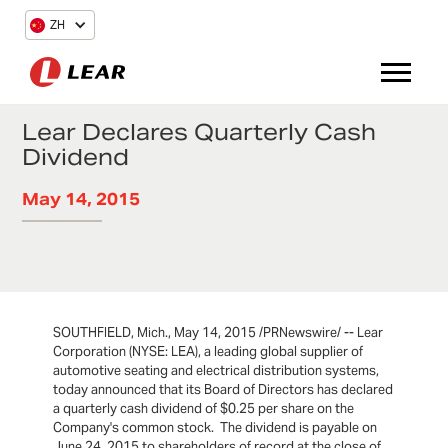
ZH
Lear Declares Quarterly Cash
Dividend
May 14, 2015
SOUTHFIELD, Mich., May 14, 2015 /PRNewswire/ -- Lear
Corporation (NYSE: LEA), a leading global supplier of
automotive seating and electrical distribution systems,
today announced that its Board of Directors has declared
a quarterly cash dividend of $0.25 per share on the
Company's common stock. The dividend is payable on
June 24, 2015 to shareholders of record at the close of