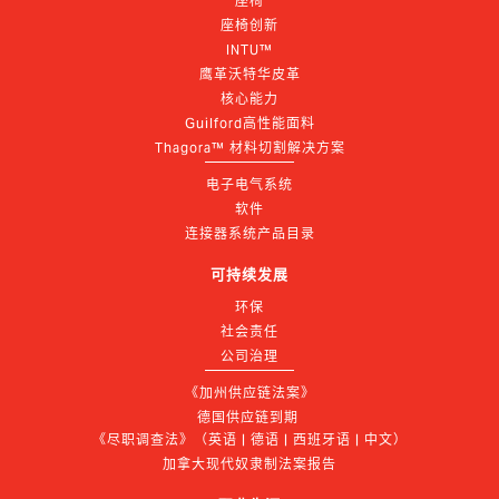
座椅
座椅创新
INTU™
鹰革沃特华皮革
核心能力
Guilford高性能面料
Thagora™ 材料切割解决方案
电子电气系统
软件
连接器系统产品目录
可持续发展
环保
社会责任
公司治理
《加州供应链法案》
德国供应链到期 
《尽职调查法》（英语 | 德语 | 西班牙语 | 中文）
加拿大现代奴隶制法案报告