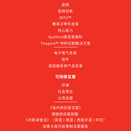
座椅
座椅创新
INTU™
鹰革沃特华皮革
核心能力
Guilford高性能面料
Thagora™ 材料切割解决方案
电子电气系统
软件
连接器系统产品目录
可持续发展
环保
社会责任
公司治理
《加州供应链法案》
德国供应链到期 
《尽职调查法》（英语 | 德语 | 西班牙语 | 中文）
加拿大现代奴隶制法案报告