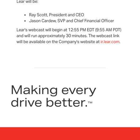
Lear will be:
Ray Scott, President and CEO
Jason Cardew, SVP and Chief Financial Officer
Lear's webcast will begin at 12:55 PM EDT (9:55 AM PDT)
and will run approximately 30 minutes. The webcast link
will be available on the Company's website at
ir.lear.com
.
Making every
drive better.
™