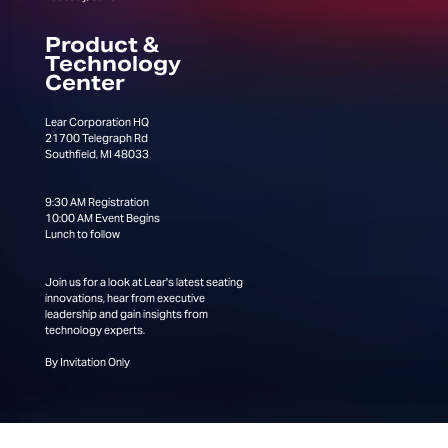
Product &
Technology
Center
Lear Corporation HQ
21700 Telegraph Rd
Southfield, MI 48033
9:30 AM Registration
10:00 AM Event Begins
Lunch to follow
Join us for a look at Lear's latest seating
innovations, hear from executive
leadership and gain insights from
technology experts.
By Invitation Only