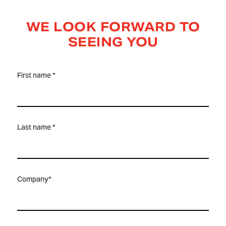
WE LOOK FORWARD TO
SEEING YOU
First name *
Last name *
Company*