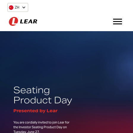
ZH
Seating
Product Day
Presented by Lear
You are cordially invited to join Lear for
the Investor Seating Product Day on
Tuesday, June 27.