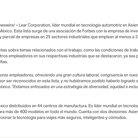
swire/ – Lear Corporation, líder mundial en tecnología automotriz en Asient
México. Esta lista surge de una asociación de Forbes con la empresa de inve
parcial de empresas en 25 sectores industriales que emplean al menos a 
as sobre temas relacionados con el trabajo, como las condiciones de trabajo,
tros empleadores en sus respectivas industrias que se destacaron, ya sea p
ltas.
ores empleadores, ofreciendo una gran cultura laboral, congruencia en nue
 ser reconocidos en esta lista, y no hubiéramos podido haberlo logrado si
éxico. "
Estamos enfocados en una estrategia de diversidad, equidad e inclusi
co distribuidos en 44 centros de manufactura. Es líder mundial en tecnolog
para más de 400 modelos en todo el mundo. Cuenta con dos divisiones: Asien
ionar la tecnología para viajes más seguros, inteligentes y cómodos.