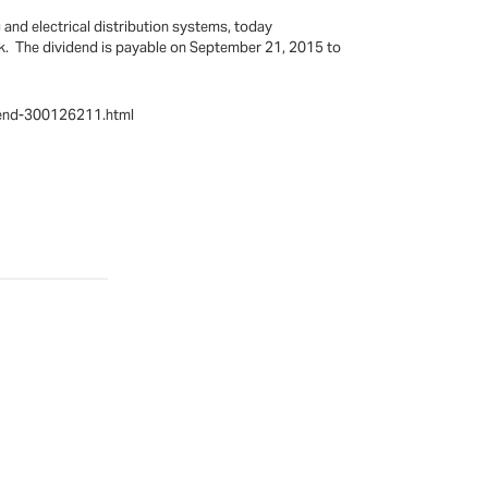
and electrical distribution systems, today
ck. The dividend is payable on September 21, 2015 to
idend-300126211.html