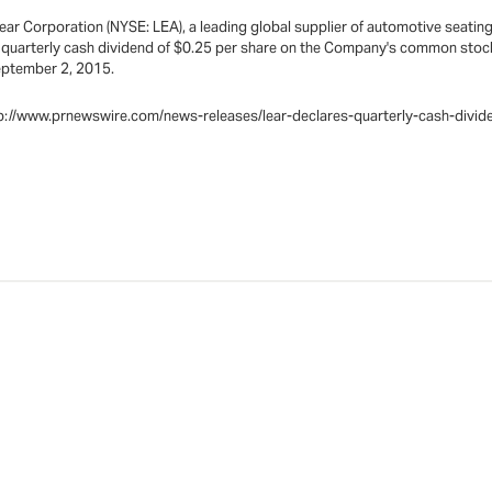
r Corporation (NYSE: LEA), a leading global supplier of automotive seating 
a quarterly cash dividend of $0.25 per share on the Company's common sto
September 2, 2015.
:http://www.prnewswire.com/news-releases/lear-declares-quarterly-cash-div