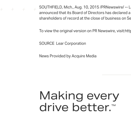
SOUTHFIELD, Mich., Aug. 10, 2015 /PRNewswire/ -- Lea
announced that its Board of Directors has declared 
shareholders of record at the close of business on 
To view the original version on PR Newswire, visit
SOURCE Lear Corporation
News Provided by Acquire Media
Making every
drive better.
™