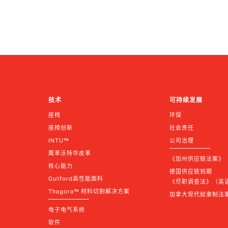
技术
可持续发展
座椅
环保
座椅创新
社会责任
INTU™
公司治理
鹰革沃特华皮革
《加州供应链法案》
核心能力
德国供应链到期 
Guilford高性能面料
《尽职调查法》（英语 |
Thagora™ 材料切割解决方案
加拿大现代奴隶制法
电子电气系统
软件