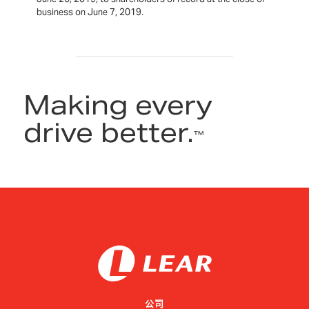
business on June 7, 2019.
Making every
drive better.
™
公司