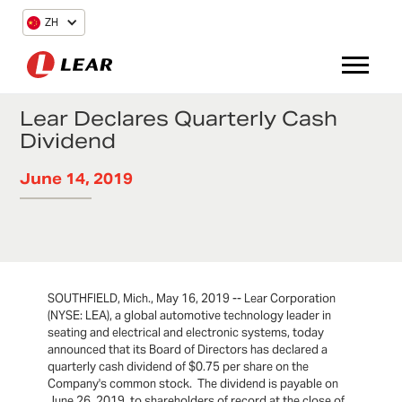
ZH
Lear Declares Quarterly Cash
Dividend
June 14, 2019
SOUTHFIELD, Mich., May 16, 2019 -- Lear Corporation
(NYSE: LEA), a global automotive technology leader in
seating and electrical and electronic systems, today
announced that its Board of Directors has declared a
quarterly cash dividend of $0.75 per share on the
Company's common stock. The dividend is payable on
June 26, 2019, to shareholders of record at the close of