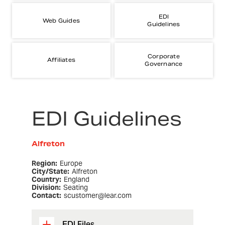
EDI
Web Guides
Guidelines
Corporate
Affiliates
Governance
EDI Guidelines
Alfreton
Region:
Europe
City/State:
Alfreton
Country:
England
Division:
Seating
Contact:
scustomer@lear.com
EDI Files