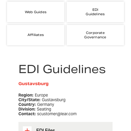
EDI
Web Guides
Guidelines
Corporate
Affiliates
Governance
EDI Guidelines
Gustavsburg
Region:
Europe
City/State:
Gustavsburg
Country:
Germany
Division:
Seating
Contact:
scustomer@lear.com
EDI Files