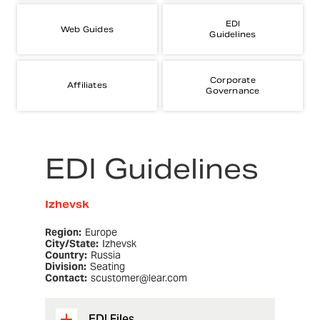
EDI
Web Guides
Guidelines
Corporate
Affiliates
Governance
EDI Guidelines
Izhevsk
Region:
Europe
City/State:
Izhevsk
Country:
Russia
Division:
Seating
Contact:
scustomer@lear.com
EDI Files