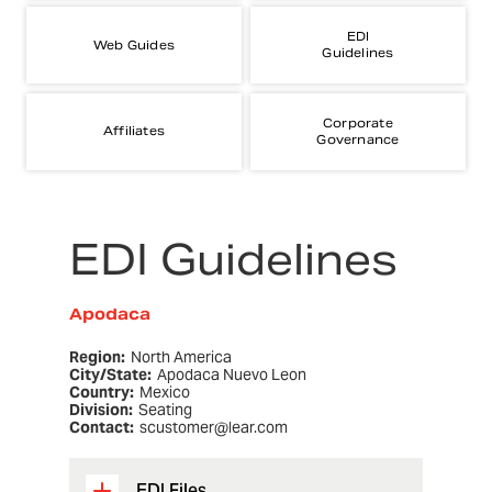
EDI
Web Guides
Guidelines
Corporate
Affiliates
Governance
EDI Guidelines
Apodaca
Region:
North America
City/State:
Apodaca Nuevo Leon
Country:
Mexico
Division:
Seating
Contact:
scustomer@lear.com
EDI Files