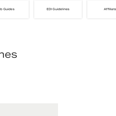
b Guides
EDI Guidelines
Affiliat
ines