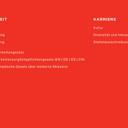
EIT
KARRIERE
Kultur
ung
Diversität und Inklu
ung
Stellenausschreibu
erkettengesetz
kettensorgfaltspflichtengesetz (EN | DE | ES | CN)
anadische Gesetz über moderne Sklaverei