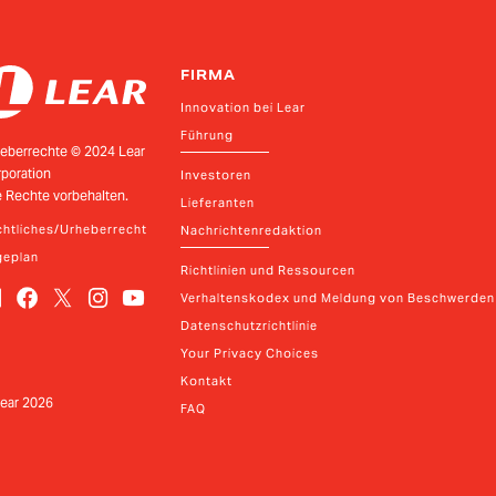
FIRMA
Innovation bei Lear
Führung
eberrechte © 2024 Lear
poration
Investoren
e Rechte vorbehalten.
Lieferanten
htliches/Urheberrecht
Nachrichtenredaktion
geplan
Richtlinien und Ressourcen
Verhaltenskodex und Meldung von Beschwerden
Datenschutzrichtlinie
Your Privacy Choices
Kontakt
ear
2026
FAQ