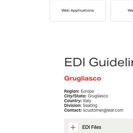
Web Applications
We
EDI Guidel
Grugliasco
Region:
Europe
City/State:
Grugliasco
Country:
Italy
Division:
Seating
Contact:
scustomer@lear.com
EDI Files