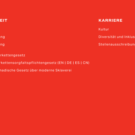
EIT
KARRIERE
Kultur
ung
Diversität und Inklu
ung
Stellenausschreibu
erkettengesetz
kettensorgfaltspflichtengesetz (EN | DE | ES | CN)
anadische Gesetz über moderne Sklaverei