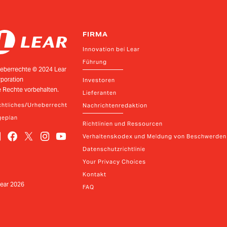
FIRMA
Innovation bei Lear
Führung
eberrechte © 2024 Lear
poration
Investoren
e Rechte vorbehalten.
Lieferanten
htliches/Urheberrecht
Nachrichtenredaktion
geplan
Richtlinien und Ressourcen
Verhaltenskodex und Meldung von Beschwerden
Datenschutzrichtlinie
Your Privacy Choices
Kontakt
ear
2026
FAQ