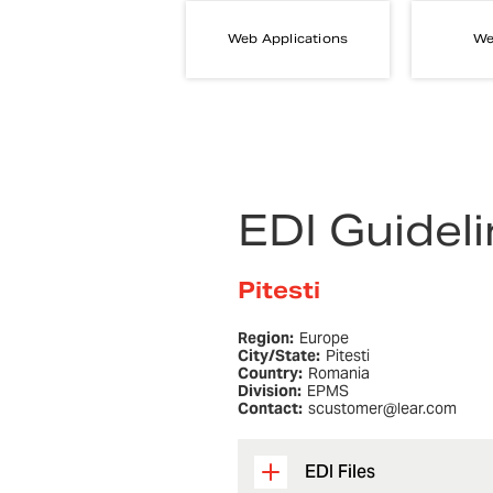
Web Applications
We
EDI Guidel
Pitesti
Region:
Europe
City/State:
Pitesti
Country:
Romania
Division:
EPMS
Contact:
scustomer@lear.com
EDI Files