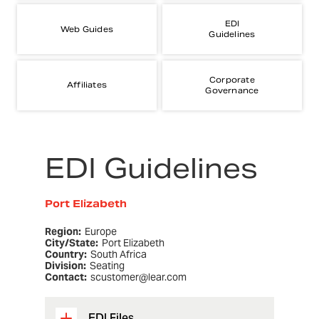
EDI
Web Guides
Guidelines
Corporate
Affiliates
Governance
EDI Guidelines
Port Elizabeth
Region:
Europe
City/State:
Port Elizabeth
Country:
South Africa
Division:
Seating
Contact:
scustomer@lear.com
EDI Files