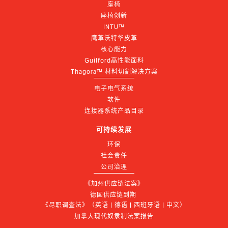
座椅
座椅创新
INTU™
鹰革沃特华皮革
核心能力
Guilford高性能面料
Thagora™ 材料切割解决方案
电子电气系统
软件
连接器系统产品目录
可持续发展
环保
社会责任
公司治理
《加州供应链法案》
德国供应链到期 
《尽职调查法》（英语 | 德语 | 西班牙语 | 中文）
加拿大现代奴隶制法案报告