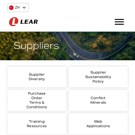
ZH
Suppliers
Supplier
Supplier
Sustainability
Diversity
Policy
Purchase
Order
Conflict
Terms &
Minerals
Conditions
Training
Web
Resources
Applications