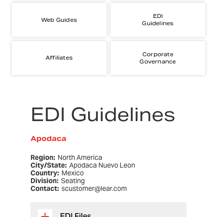
EDI
Web Guides
Guidelines
Corporate
Affiliates
Governance
EDI Guidelines
Apodaca
Region:
North America
City/State:
Apodaca Nuevo Leon
Country:
Mexico
Division:
Seating
Contact:
scustomer@lear.com
EDI Files