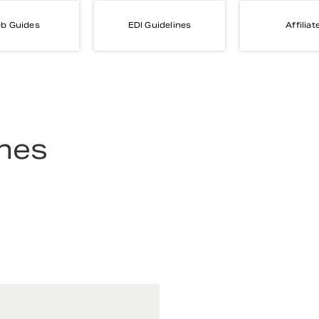
b Guides
EDI Guidelines
Affiliat
ines