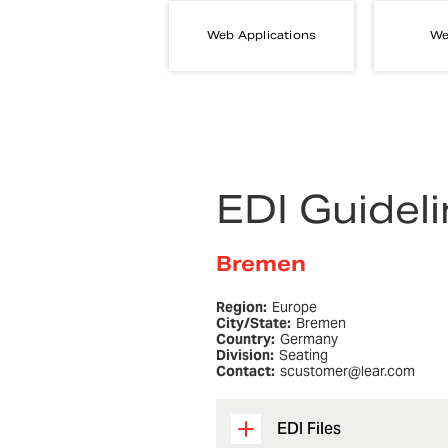
Web Applications
We
EDI Guidel
Bremen
Region:
Europe
City/State:
Bremen
Country:
Germany
Division:
Seating
Contact:
scustomer@lear.com
EDI Files