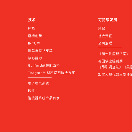
技术
可持续发展
座椅
环保
座椅创新
社会责任
INTU™
公司治理
鹰革沃特华皮革
《加州供应链法案》
核心能力
德国供应链到期 
Guilford高性能面料
《尽职调查法》（英语 |
Thagora™ 材料切割解决方案
加拿大现代奴隶制法
电子电气系统
软件
连接器系统产品目录