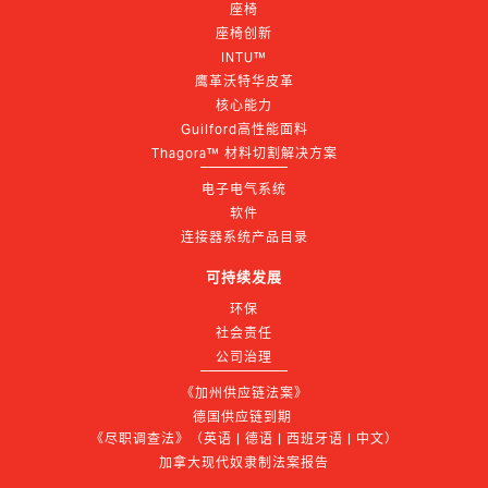
座椅
座椅创新
INTU™
鹰革沃特华皮革
核心能力
Guilford高性能面料
Thagora™ 材料切割解决方案
电子电气系统
软件
连接器系统产品目录
可持续发展
环保
社会责任
公司治理
《加州供应链法案》
德国供应链到期 
《尽职调查法》（英语 | 德语 | 西班牙语 | 中文）
加拿大现代奴隶制法案报告