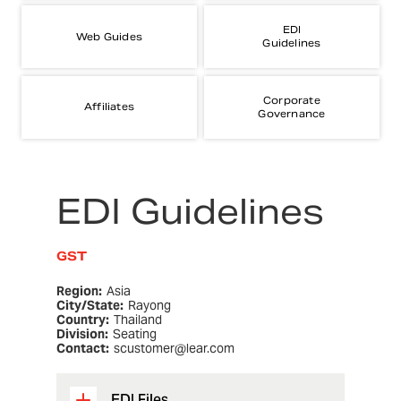
EDI
Web Guides
Guidelines
Corporate
Affiliates
Governance
EDI Guidelines
GST
Region:
Asia
City/State:
Rayong
Country:
Thailand
Division:
Seating
Contact:
scustomer@lear.com
EDI Files