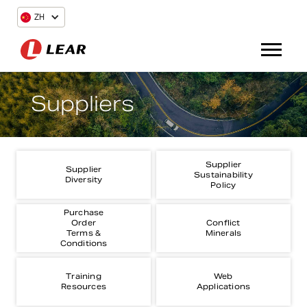
ZH
Suppliers
Supplier
Supplier
Sustainability
Diversity
Policy
Purchase
Order
Conflict
Terms &
Minerals
Conditions
Training
Web
Resources
Applications