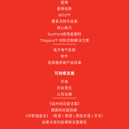
座椅
座椅创新
INTU™
鹰革沃特华皮革
核心能力
Guilford高性能面料
Thagora™ 材料切割解决方案
电子电气系统
软件
连接器系统产品目录
可持续发展
环保
社会责任
公司治理
《加州供应链法案》
德国供应链到期 
《尽职调查法》（英语 | 德语 | 西班牙语 | 中文）
加拿大现代奴隶制法案报告