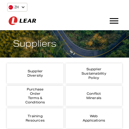
ZH
Suppliers
Supplier
Supplier
Sustainability
Diversity
Policy
Purchase
Order
Conflict
Terms &
Minerals
Conditions
Training
Web
Resources
Applications