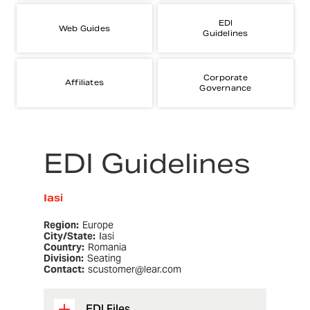
EDI
Web Guides
Guidelines
Corporate
Affiliates
Governance
EDI Guidelines
Iasi
Region:
Europe
City/State:
Iasi
Country:
Romania
Division:
Seating
Contact:
scustomer@lear.com
EDI Files