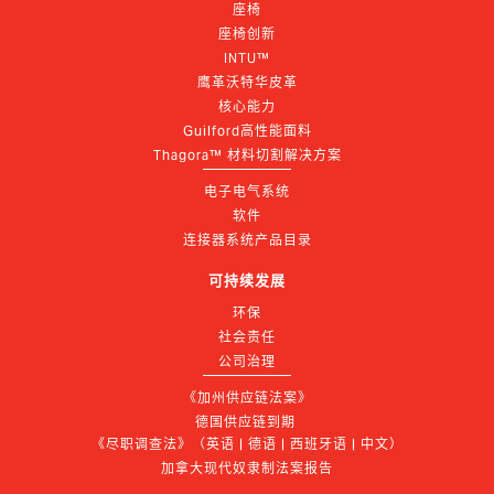
座椅
座椅创新
INTU™
鹰革沃特华皮革
核心能力
Guilford高性能面料
Thagora™ 材料切割解决方案
电子电气系统
软件
连接器系统产品目录
可持续发展
环保
社会责任
公司治理
《加州供应链法案》
德国供应链到期 
《尽职调查法》（英语 | 德语 | 西班牙语 | 中文）
加拿大现代奴隶制法案报告