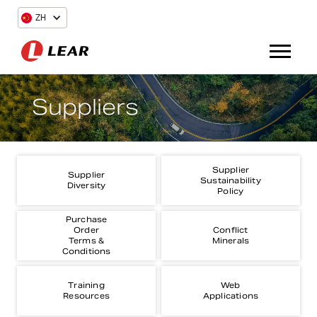
ZH
Suppliers
Supplier
Supplier
Sustainability
Diversity
Policy
Purchase
Order
Conflict
Terms &
Minerals
Conditions
Training
Web
Resources
Applications