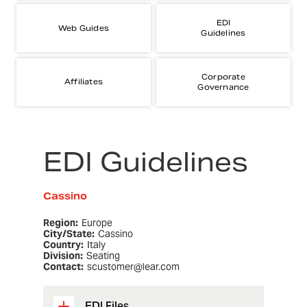
EDI
Web Guides
Guidelines
Corporate
Affiliates
Governance
EDI Guidelines
Cassino
Region:
Europe
City/State:
Cassino
Country:
Italy
Division:
Seating
Contact:
scustomer@lear.com
EDI Files