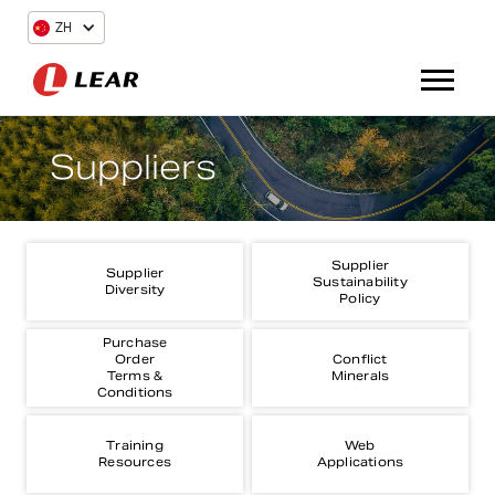
ZH
Suppliers
Supplier
Supplier
Sustainability
Diversity
Policy
Purchase
Order
Conflict
Terms &
Minerals
Conditions
Training
Web
Resources
Applications