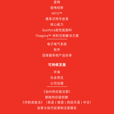
座椅
座椅创新
INTU™
鹰革沃特华皮革
核心能力
Guilford高性能面料
Thagora™ 材料切割解决方案
电子电气系统
软件
连接器系统产品目录
可持续发展
环保
社会责任
公司治理
《加州供应链法案》
德国供应链到期 
《尽职调查法》（英语 | 德语 | 西班牙语 | 中文）
加拿大现代奴隶制法案报告