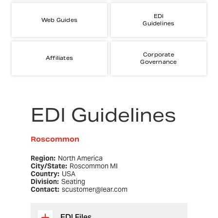
EDI
Web Guides
Guidelines
Corporate
Affiliates
Governance
EDI Guidelines
Roscommon
Region:
North America
City/State:
Roscommon MI
Country:
USA
Division:
Seating
Contact:
scustomer@lear.com
EDI Files