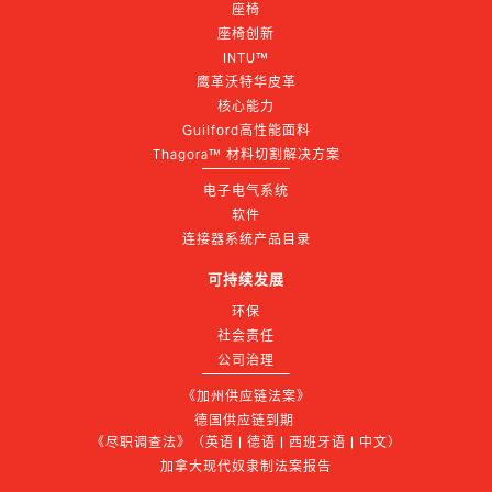
座椅
座椅创新
INTU™
鹰革沃特华皮革
核心能力
Guilford高性能面料
Thagora™ 材料切割解决方案
电子电气系统
软件
连接器系统产品目录
可持续发展
环保
社会责任
公司治理
《加州供应链法案》
德国供应链到期 
《尽职调查法》（英语 | 德语 | 西班牙语 | 中文）
加拿大现代奴隶制法案报告