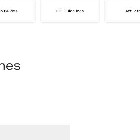
b Guides
EDI Guidelines
Affiliat
ines