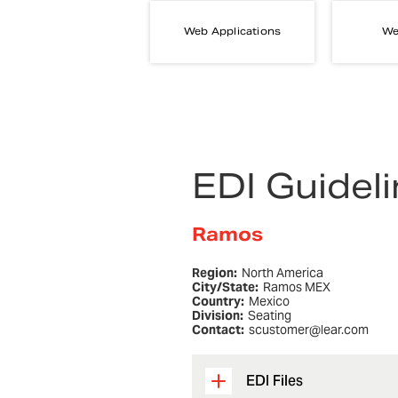
Web Applications
We
EDI Guidel
Ramos
Region:
North America
City/State:
Ramos MEX
Country:
Mexico
Division:
Seating
Contact:
scustomer@lear.com
EDI Files