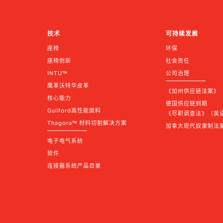
技术
可持续发展
座椅
环保
座椅创新
社会责任
INTU™
公司治理
鹰革沃特华皮革
《加州供应链法案》
核心能力
德国供应链到期 
Guilford高性能面料
《尽职调查法》（英语 |
Thagora™ 材料切割解决方案
加拿大现代奴隶制法
电子电气系统
软件
连接器系统产品目录