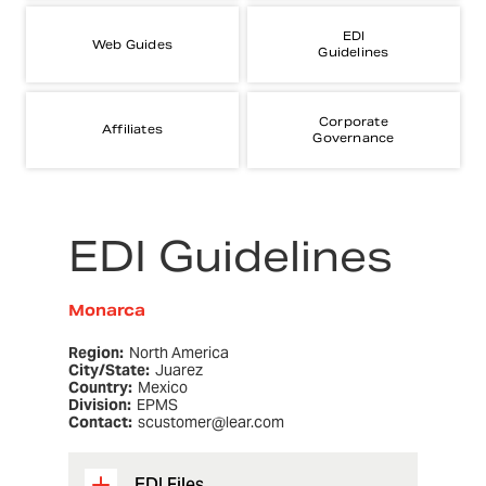
EDI
Web Guides
Guidelines
Corporate
Affiliates
Governance
EDI Guidelines
Monarca
Region:
North America
City/State:
Juarez
Country:
Mexico
Division:
EPMS
Contact:
scustomer@lear.com
EDI Files