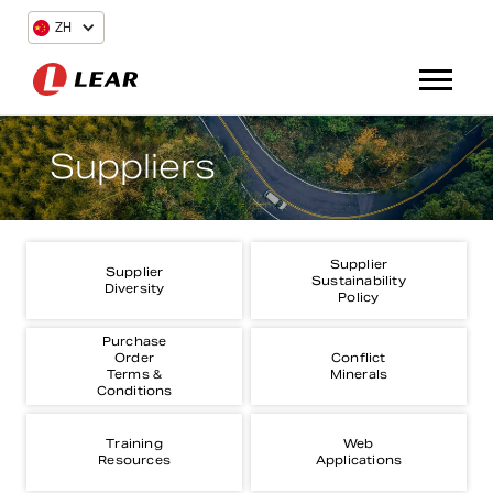
ZH
Suppliers
Supplier
Supplier
Sustainability
Diversity
Policy
Purchase
Order
Conflict
Terms &
Minerals
Conditions
Training
Web
Resources
Applications