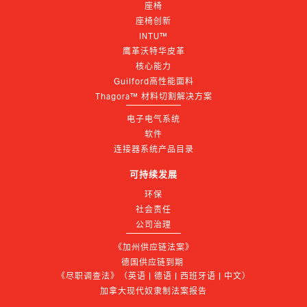
座椅
座椅创新
INTU™
鹰革沃特华皮革
核心能力
Guilford高性能面料
Thagora™ 材料切割解决方案
电子电气系统
软件
连接器系统产品目录
可持续发展
环保
社会责任
公司治理
《加州供应链法案》
德国供应链到期 
《尽职调查法》（英语 | 德语 | 西班牙语 | 中文）
加拿大现代奴隶制法案报告