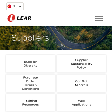
ZH
Suppliers
Supplier
Supplier
Sustainability
Diversity
Policy
Purchase
Order
Conflict
Terms &
Minerals
Conditions
Training
Web
Resources
Applications