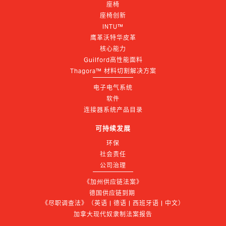
座椅
座椅创新
INTU™
鹰革沃特华皮革
核心能力
Guilford高性能面料
Thagora™ 材料切割解决方案
电子电气系统
软件
连接器系统产品目录
可持续发展
环保
社会责任
公司治理
《加州供应链法案》
德国供应链到期 
《尽职调查法》（英语 | 德语 | 西班牙语 | 中文）
加拿大现代奴隶制法案报告