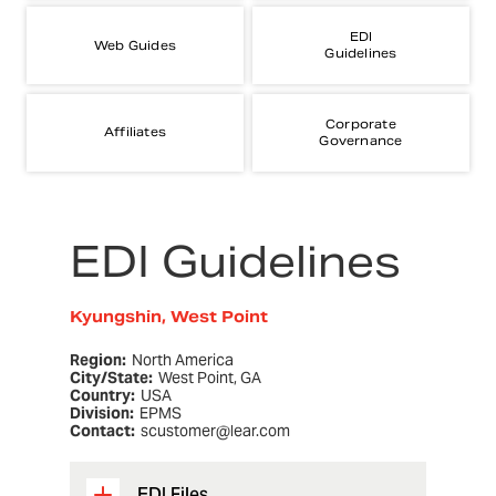
EDI
Web Guides
Guidelines
Corporate
Affiliates
Governance
EDI Guidelines
Kyungshin, West Point
Region:
North America
City/State:
West Point, GA
Country:
USA
Division:
EPMS
Contact:
scustomer@lear.com
EDI Files