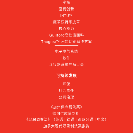
座椅
座椅创新
INTU™
鹰革沃特华皮革
核心能力
Guilford高性能面料
Thagora™ 材料切割解决方案
电子电气系统
软件
连接器系统产品目录
可持续发展
环保
社会责任
公司治理
《加州供应链法案》
德国供应链到期 
《尽职调查法》（英语 | 德语 | 西班牙语 | 中文）
加拿大现代奴隶制法案报告