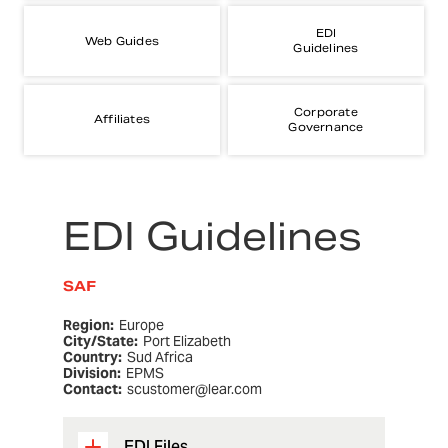
EDI
Web Guides
Guidelines
Corporate
Affiliates
Governance
EDI Guidelines
SAF
Region:
Europe
City/State:
Port Elizabeth
Country:
Sud Africa
Division:
EPMS
Contact:
scustomer@lear.com
EDI Files