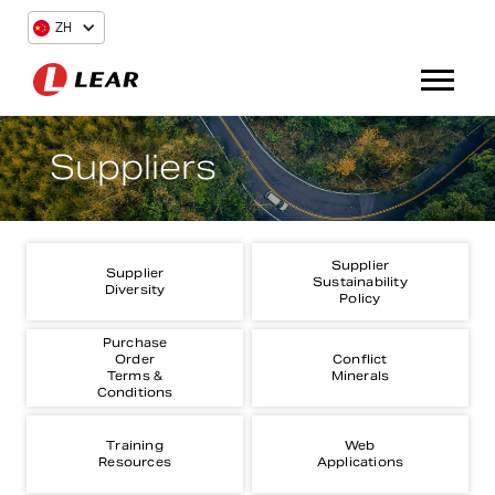
ZH
Suppliers
Supplier
Supplier
Sustainability
Diversity
Policy
Purchase
Order
Conflict
Terms &
Minerals
Conditions
Training
Web
Resources
Applications