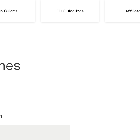
b Guides
EDI Guidelines
Affiliat
ines
m