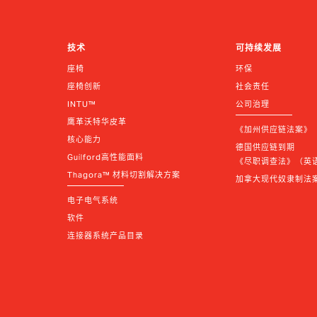
技术
可持续发展
座椅
环保
座椅创新
社会责任
INTU™
公司治理
鹰革沃特华皮革
《加州供应链法案》
核心能力
德国供应链到期 
Guilford高性能面料
《尽职调查法》（英语 |
Thagora™ 材料切割解决方案
加拿大现代奴隶制法
电子电气系统
软件
连接器系统产品目录