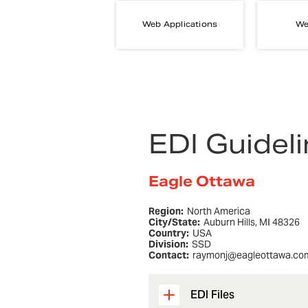
Web Applications
We
EDI Guidel
Eagle Ottawa
Region:
North America
City/State:
Auburn Hills, MI 48326
Country:
USA
Division:
SSD
Contact:
raymonj@eagleottawa.co
EDI Files