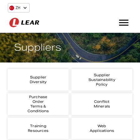
ZH
Suppliers
Supplier
Supplier
Sustainability
Diversity
Policy
Purchase
Order
Conflict
Terms &
Minerals
Conditions
Training
Web
Resources
Applications