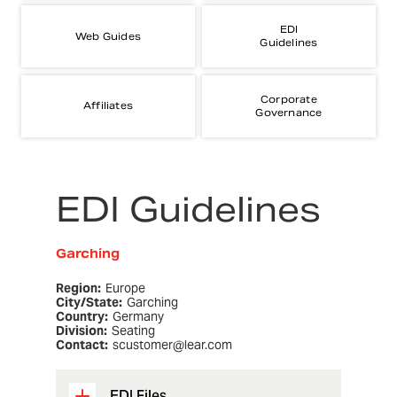
EDI
Web Guides
Guidelines
Corporate
Affiliates
Governance
EDI Guidelines
Garching
Region:
Europe
City/State:
Garching
Country:
Germany
Division:
Seating
Contact:
scustomer@lear.com
EDI Files