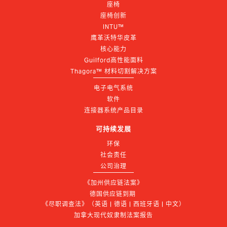
座椅
座椅创新
INTU™
鹰革沃特华皮革
核心能力
Guilford高性能面料
Thagora™ 材料切割解决方案
电子电气系统
软件
连接器系统产品目录
可持续发展
环保
社会责任
公司治理
《加州供应链法案》
德国供应链到期 
《尽职调查法》（英语 | 德语 | 西班牙语 | 中文）
加拿大现代奴隶制法案报告