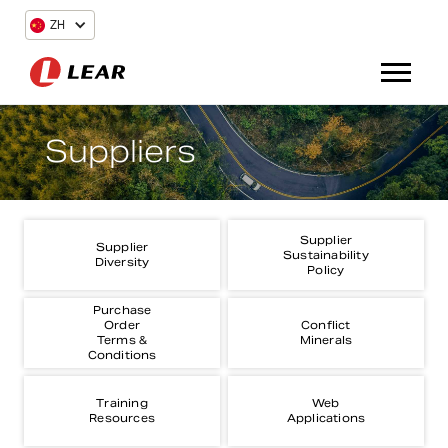
ZH
Suppliers
Supplier
Supplier
Sustainability
Diversity
Policy
Purchase
Order
Conflict
Terms &
Minerals
Conditions
Training
Web
Resources
Applications