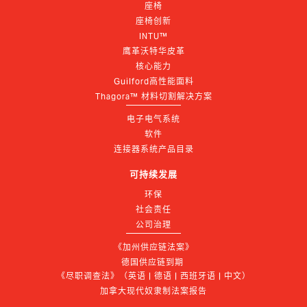
座椅
座椅创新
INTU™
鹰革沃特华皮革
核心能力
Guilford高性能面料
Thagora™ 材料切割解决方案
电子电气系统
软件
连接器系统产品目录
可持续发展
环保
社会责任
公司治理
《加州供应链法案》
德国供应链到期 
《尽职调查法》（英语 | 德语 | 西班牙语 | 中文）
加拿大现代奴隶制法案报告