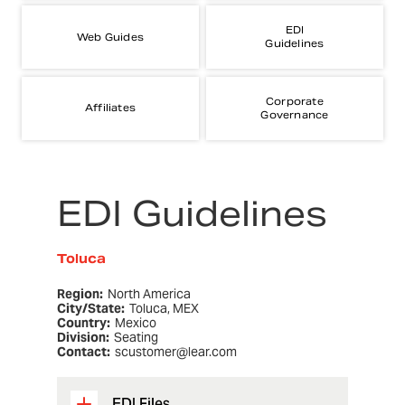
EDI
Web Guides
Guidelines
Corporate
Affiliates
Governance
EDI Guidelines
Toluca
Region:
North America
City/State:
Toluca, MEX
Country:
Mexico
Division:
Seating
Contact:
scustomer@lear.com
EDI Files