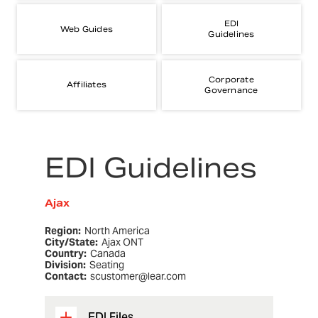
EDI
Web Guides
Guidelines
Corporate
Affiliates
Governance
EDI Guidelines
Ajax
Region:
North America
City/State:
Ajax ONT
Country:
Canada
Division:
Seating
Contact:
scustomer@lear.com
EDI Files