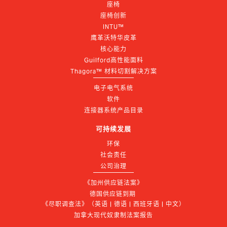
座椅
座椅创新
INTU™
鹰革沃特华皮革
核心能力
Guilford高性能面料
Thagora™ 材料切割解决方案
电子电气系统
软件
连接器系统产品目录
可持续发展
环保
社会责任
公司治理
《加州供应链法案》
德国供应链到期 
《尽职调查法》（英语 | 德语 | 西班牙语 | 中文）
加拿大现代奴隶制法案报告