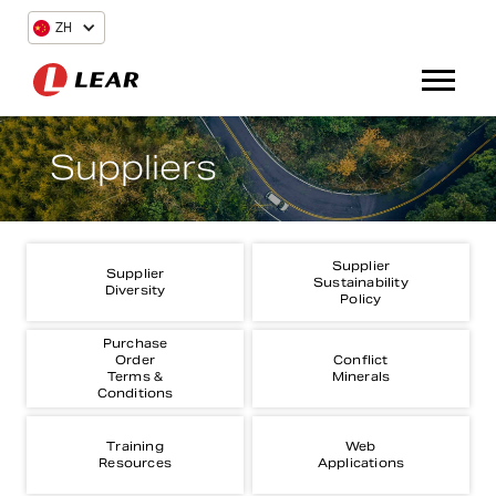
ZH
Suppliers
Supplier
Supplier
Sustainability
Diversity
Policy
Purchase
Order
Conflict
Terms &
Minerals
Conditions
Training
Web
Resources
Applications