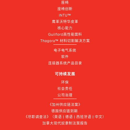
座椅
座椅创新
INTU™
鹰革沃特华皮革
核心能力
Guilford高性能面料
Thagora™ 材料切割解决方案
电子电气系统
软件
连接器系统产品目录
可持续发展
环保
社会责任
公司治理
《加州供应链法案》
德国供应链到期 
《尽职调查法》（英语 | 德语 | 西班牙语 | 中文）
加拿大现代奴隶制法案报告