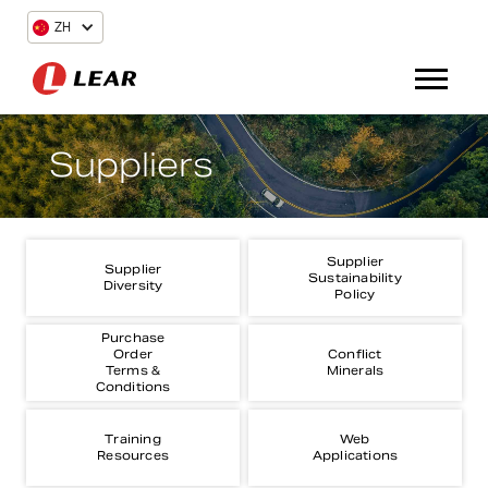
ZH
Suppliers
Supplier
Supplier
Sustainability
Diversity
Policy
Purchase
Order
Conflict
Terms &
Minerals
Conditions
Training
Web
Resources
Applications