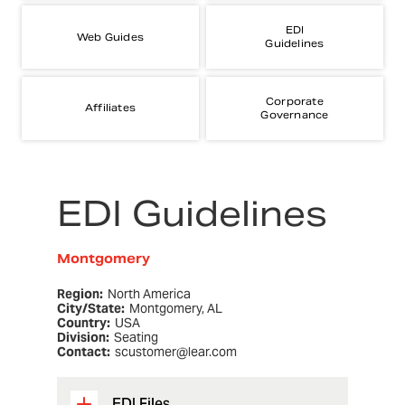
EDI
Web Guides
Guidelines
Corporate
Affiliates
Governance
EDI Guidelines
Montgomery
Region:
North America
City/State:
Montgomery, AL
Country:
USA
Division:
Seating
Contact:
scustomer@lear.com
EDI Files